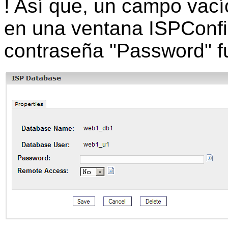
! Así que, un
campo vací
en una
ventana
ISPConfig
contraseña "Password" f